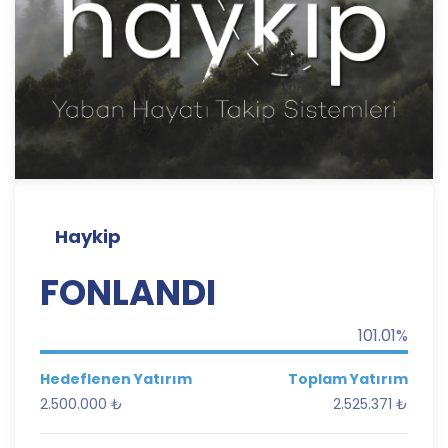
Haykip
FONLANDI
101.01%
Hedeflenen Yatırım
Toplam Yatırım
2.500.000 ₺
2.525.371 ₺